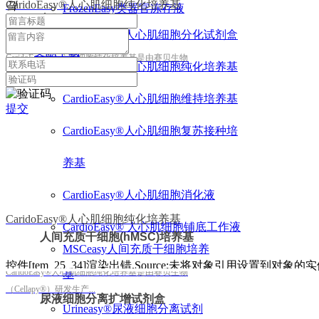
CaridoEasy®人心肌细胞纯化培养基
끸
FrozenEasy类器官冻存液
心肌分化试剂
赛贝服务
CardioEasy®人心肌细胞分化试剂盒
文献下载
CaridoEasy®人心肌细胞纯化培养基是由赛贝生物
CardioEasy®人心肌细胞纯化培养基
（Cellapy®）研发生产...
关于我们
CardioEasy®人心肌细胞维持培养基
提交
CardioEasy®人心肌细胞复苏接种培
养基
CardioEasy®人心肌细胞消化液
CaridoEasy®人心肌细胞纯化培养基
CardioEasy® 人心肌细胞铺底工作液
人间充质干细胞(hMSC)培养基
MSCeasy人间充质干细胞培养
控件[tem_25_34]渲染出错,Source:未将对象引用设置到对象的
CaridoEasy®人心肌细胞纯化培养基是由赛贝生物
基
（Cellapy®）研发生产...
尿液细胞分离扩增试剂盒
Urineasy®尿液细胞分离试剂