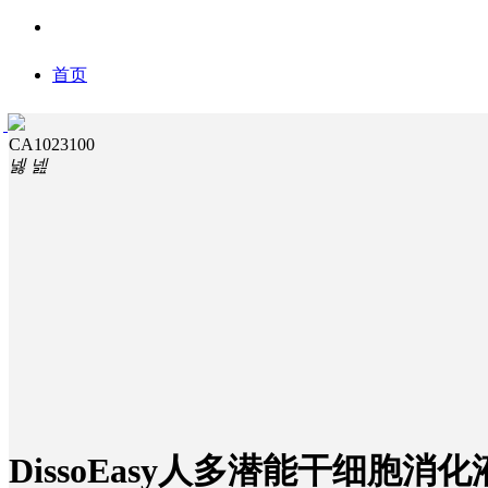
首页
CA1023100
넳
넲
细胞治疗
心肌药筛
赛贝产品
赛贝服务
DissoEasy人多潜能干细胞消化