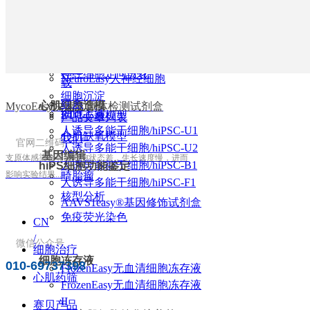
基
人诱导多能干细胞（绿荧光）hiPS-
人源心肌细胞MEA检测技术
说明书下载
GFP-AAVS1
服务
公司
干细胞定向分化
CardioEasy®人心肌细胞
细胞操作视频下
心肌细胞定向分化
NeuroEasy人神经干细胞
介绍
神经细胞定向分化
NeuroEasy人神经细胞
载
细胞沉淀
联系
心肌细胞造模
MycoEasy快速支原体检测试剂盒
细胞上清
ET-1心衰模型
产品文章列表
人诱导多能干细胞/hiPSC-U1
心肌缺氧模型
我们
官网二维码
人诱导多能干细胞/hiPSC-U2
基因编辑
支原体感染会导致细胞状态差，生长速度慢，进而
人诱导多能干细胞/hiPSC-B1
hiPS细胞功能鉴定
影响实验结果.
..
畸胎瘤
人诱导多能干细胞/hiPSC-F1
核型分析
AAVS1easy®基因修饰试剂盒
免疫荧光染色
CN
/
微信公众号
细胞治疗
细胞冻存液
010-69737398
FrozenEasy无血清细胞冻存液
心肌药筛
FrozenEasy无血清细胞冻存液
II
赛贝产品