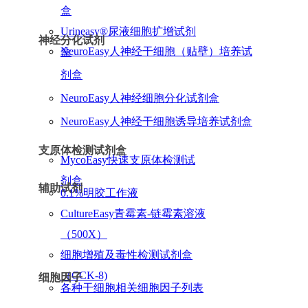
盒
Urineasy®尿液细胞扩增试剂
神经分化试剂
NeuroEasy人神经干细胞（贴壁）培养试
盒
剂盒
NeuroEasy人神经细胞分化试剂盒
NeuroEasy人神经干细胞诱导培养试剂盒
支原体检测试剂盒
MycoEasy快速支原体检测试
剂盒
辅助试剂
0.1%明胶工作液
CultureEasy青霉素-链霉素溶液
（500X）
细胞增殖及毒性检测试剂盒
（CCK-8)
细胞因子
各种干细胞相关细胞因子列表