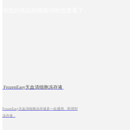
底工作液
PSCeasy®II人多潜能干细胞培
浏览此商品的顾客同时也查看了
养基
DissoEasy人多潜能干细胞消
化液
DissoEasyII人多潜能干细胞消
化液
PSCeasy®人多潜能干细胞复
苏培养基
PGM1人多潜能干细胞培养基
PGM1人多潜能干细胞复苏完
全培养基
体细胞重编程
遗传疾病建系
PGM1-3D人多潜能干细胞培
培养基添加物
FrozenEasy无血清细胞冻存液
尿液细胞分离提取
NGM-27添加剂,(50X)
养基
尿液细胞iPS重编程
PSCeasy E6细胞培养基
NGM-27添加剂,Minus
血液细胞iPS重编程
Reproeasy®人体细胞重编程培
insulin(50X)
FrozenEasy无血清细胞冻存液是一款通用、即用型
人体细胞重编程定制服务
养基
NGM-N2 添加剂 (100X)
冻存液...
Reproeasy hiPS重编程试剂盒
ATeasy® 单细胞接种添加剂
心肌药筛
干细胞产品
PBMCeasy血液细胞活化培养
人诱导多能干细胞/hiPSC
化合物心肌毒性检测